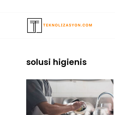
Skip
to
content
solusi higienis