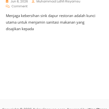
Jun 8, 2026
Muhammad Luthfi Risyamsu
On
Comment
Tips
Menjaga kebersihan sink dapur restoran adalah kunci
Menjaga
Kebersihan
utama untuk menjamin sanitasi makanan yang
Sink
disajikan kepada
Dapur
Restoran
Agar
Tetap
Higienis